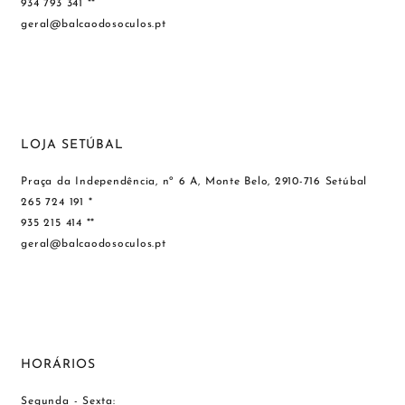
934 793 341 **
geral@balcaodosoculos.pt
LOJA SETÚBAL
Praça da Independência, nº 6 A, Monte Belo, 2910-716 Setúbal
265 724 191 *
935 215 414 **
geral@balcaodosoculos.pt
HORÁRIOS
Segunda - Sexta: