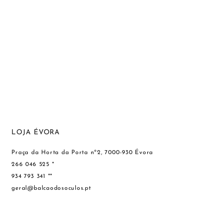
LOJA ÉVORA
Praça da Horta da Porta nº2, 7000-930 Évora
266 046 525 *
934 793 341 **
geral@balcaodosoculos.pt