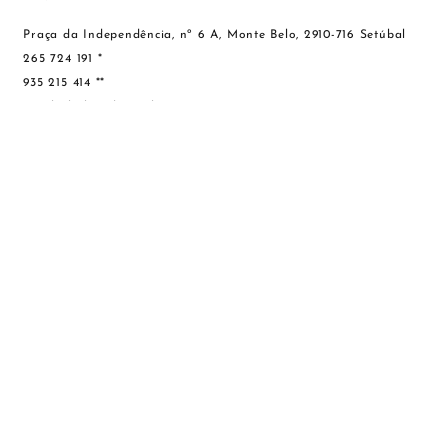
Praça da Independência, nº 6 A, Monte Belo, 2910-716 Setúbal
265 724 191 *
935 215 414 **
geral@balcaodosoculos.pt
HORÁRIOS
Segunda - Sexta:
10H00 - 19H00
Sábado: