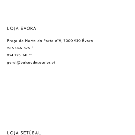
LOJA ÉVORA
Praça da Horta da Porta nº2, 7000-930 Évora
266 046 525 *
934 793 341 **
geral@balcaodosoculos.pt
LOJA SETÚBAL