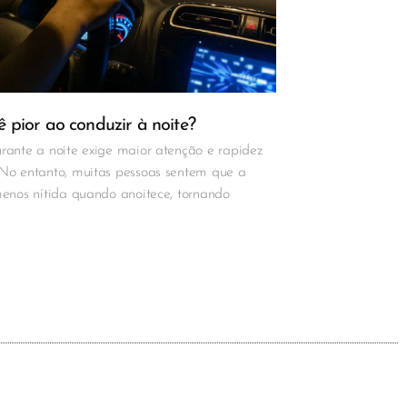
 pior ao conduzir à noite?
rante a noite exige maior atenção e rapidez
 No entanto, muitas pessoas sentem que a
menos nítida quando anoitece, tornando