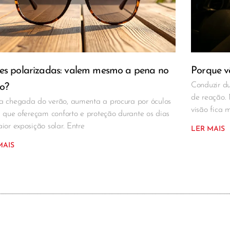
es polarizadas: valem mesmo a pena no
Porque vê
Conduzir du
o?
de reação.
 chegada do verão, aumenta a procura por óculos
visão fica 
l que ofereçam conforto e proteção durante os dias
ior exposição solar. Entre
LER MAIS
MAIS