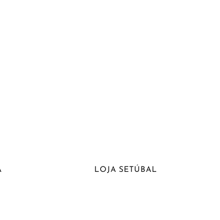
A
LOJA SETÚBAL
 da Porta nº2, 7000-
Praça da Independência, nº 6 A,
Monte Belo, 2910-716 Setúbal
265 724 191 *