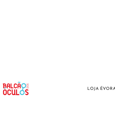
LOJA ÉVOR
Praça da Horta
A marca Balcão dos Óculos é uma
930 Évora
marca nova de cuidados visuais. Um
266 046 525 *
conceito virado para os clientes, onde