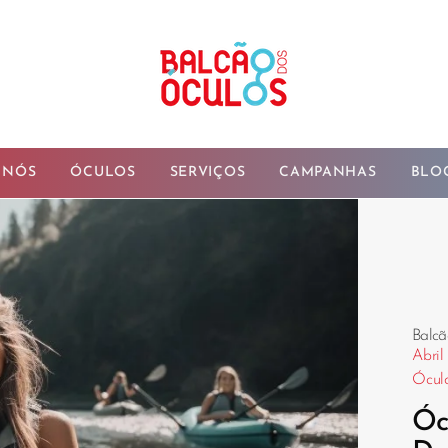
 NÓS
ÓCULOS
SERVIÇOS
CAMPANHAS
BLO
Balcã
Abril
Ócul
Óc