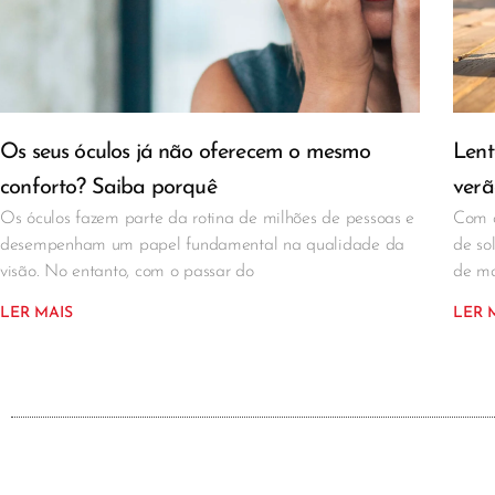
Os seus óculos já não oferecem o mesmo
Lent
conforto? Saiba porquê
verã
Os óculos fazem parte da rotina de milhões de pessoas e
Com a
desempenham um papel fundamental na qualidade da
de so
visão. No entanto, com o passar do
de ma
LER MAIS
LER 