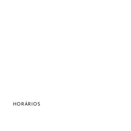
HORÁRIOS
Segunda - Sexta:
10H00 - 19H00
Sábado: