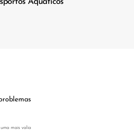
sportos Aquáticos
problemas
o uma mais valia