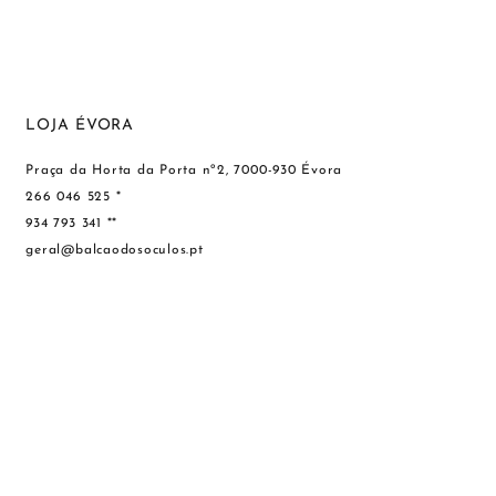
LOJA ÉVORA
Praça da Horta da Porta nº2, 7000-930 Évora
266 046 525 *
934 793 341 **
geral@balcaodosoculos.pt