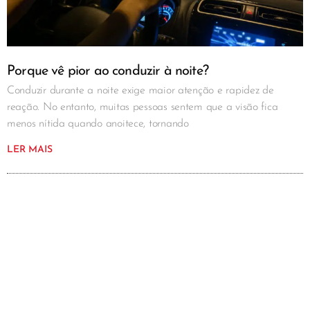
Porque vê pior ao conduzir à noite?
Conduzir durante a noite exige maior atenção e rapidez de
reação. No entanto, muitas pessoas sentem que a visão fica
menos nítida quando anoitece, tornando
LER MAIS