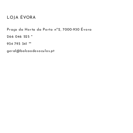
LOJA ÉVORA
Praça da Horta da Porta nº2, 7000-930 Évora
266 046 525 *
934 793 341 **
geral@balcaodosoculos.pt