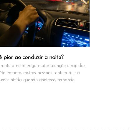
 pior ao conduzir à noite?
rante a noite exige maior atenção e rapidez
 No entanto, muitas pessoas sentem que a
menos nítida quando anoitece, tornando