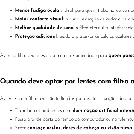
Menos fadiga ocular:
ideal para quem trabalha ao comput
Maior conforto visual:
reduz a sensação de ardor e de olh
Melhor qualidade de sono:
o filtro diminui a interferênci
Proteção adicional:
ajuda a preservar as células oculares d
Assim, o filtro azul é especialmente recomendado para
quem passa
Quando deve optar por lentes com filtro 
As lentes com filtro azul são indicadas para várias situações do dia 
Trabalha em ambientes com
iluminação artificial intens
Passa grande parte do tempo ao computador ou no telemóve
Sente
cansaço ocular, dores de cabeça ou visão turva