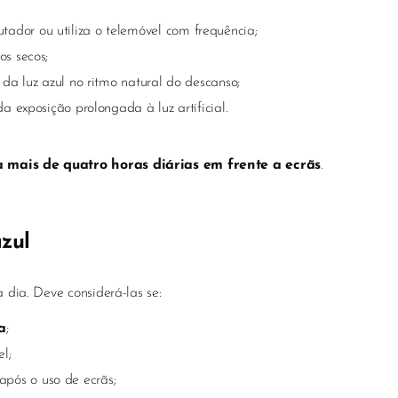
ador ou utiliza o telemóvel com frequência;
os secos;
a da luz azul no ritmo natural do descanso;
a exposição prolongada à luz artificial.
 mais de quatro horas diárias em frente a ecrãs
.
azul
a dia. Deve considerá-las se:
a
;
l;
após o uso de ecrãs;