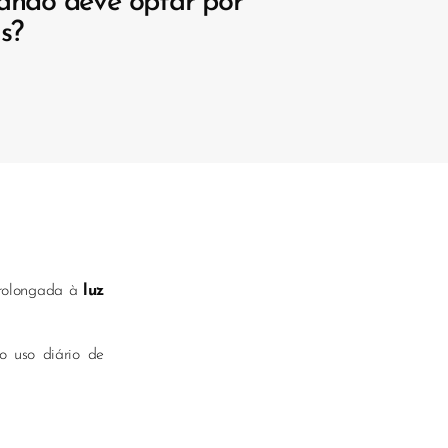
ando deve optar por
s?
 prolongada à
luz
o uso diário de