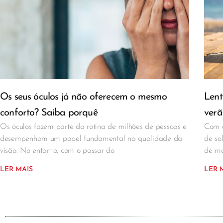
Os seus óculos já não oferecem o mesmo
Lent
conforto? Saiba porquê
verã
Os óculos fazem parte da rotina de milhões de pessoas e
Com a
desempenham um papel fundamental na qualidade da
de so
visão. No entanto, com o passar do
de ma
LER MAIS
LER 