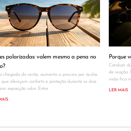
es polarizadas: valem mesmo a pena no
Porque vê
Conduzir du
o?
de reação.
 chegada do verão, aumenta a procura por óculos
visão fica 
l que ofereçam conforto e proteção durante os dias
ior exposição solar. Entre
LER MAIS
MAIS