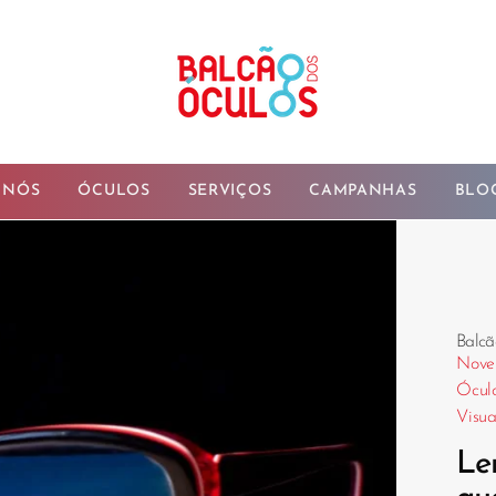
 NÓS
ÓCULOS
SERVIÇOS
CAMPANHAS
BLO
Balcã
Nove
Ócul
Visua
Len