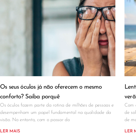
Os seus óculos já não oferecem o mesmo
Lent
conforto? Saiba porquê
verã
Os óculos fazem parte da rotina de milhões de pessoas e
Com a
desempenham um papel fundamental na qualidade da
de so
visão. No entanto, com o passar do
de ma
LER MAIS
LER 