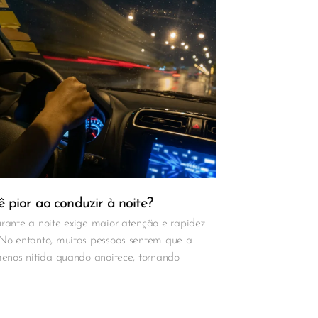
 pior ao conduzir à noite?
rante a noite exige maior atenção e rapidez
 No entanto, muitas pessoas sentem que a
menos nítida quando anoitece, tornando