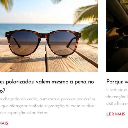
es polarizadas: valem mesmo a pena no
Porque vê
Conduzir du
o?
de reação.
 chegada do verão, aumenta a procura por óculos
visão fica 
l que ofereçam conforto e proteção durante os dias
ior exposição solar. Entre
LER MAIS
MAIS