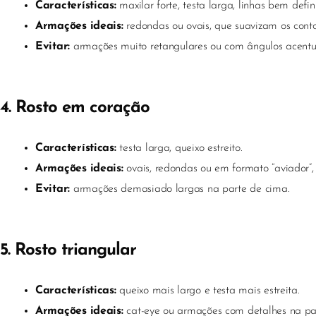
Características:
maxilar forte, testa larga, linhas bem defin
Armações ideais:
redondas ou ovais, que suavizam os conto
Evitar:
armações muito retangulares ou com ângulos acentu
4. Rosto em coração
Características:
testa larga, queixo estreito.
Armações ideais:
ovais, redondas ou em formato “aviador”, 
Evitar:
armações demasiado largas na parte de cima.
5. Rosto triangular
Características:
queixo mais largo e testa mais estreita.
Armações ideais:
cat-eye ou armações com detalhes na part