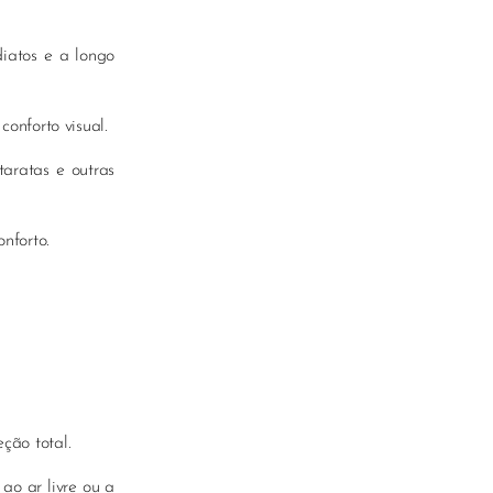
iatos e a longo
conforto visual.
taratas e outras
nforto.
ção total.
ao ar livre ou a