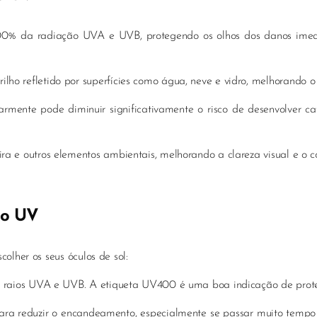
00% da radiação UVA e UVB, protegendo os olhos dos danos imed
lho refletido por superfícies como água, neve e vidro, melhorando o 
armente pode diminuir significativamente o risco de desenvolver ca
ra e outros elementos ambientais, melhorando a clareza visual e o co
ão UV
olher os seus óculos de sol:
s raios UVA e UVB. A etiqueta UV400 é uma boa indicação de prote
ara reduzir o encandeamento, especialmente se passar muito tempo 