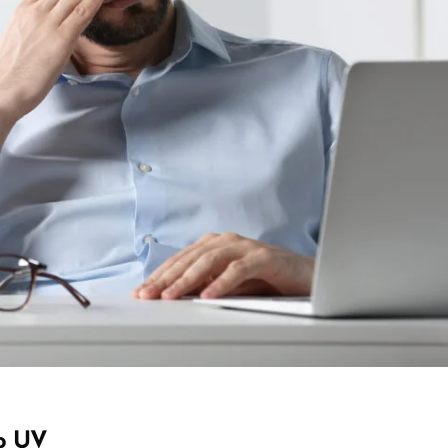
ão UV