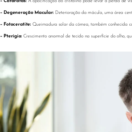
– Cataratas:
A opacificação do cristalino pode levar à perda de vi
– Degeneração Macular:
Deterioração da mácula, uma área centr
– Fotoceratite:
Queimadura solar da córnea, também conhecida com
– Pterígio:
Crescimento anormal de tecido na superfície do olho, que