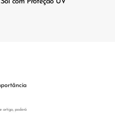
 Sol com Proteção UV
mportância
e artigo, poderá