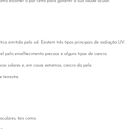
mo escolher o par certo para garantir a sua saúde ocular.
a emitida pelo sol. Existem três tipos principais de radiação UV:
l pelo envelhecimento precoce e alguns tipos de cancro.
as solares e, em casos extremos, cancro da pele.
terrestre.
culares, tais como: