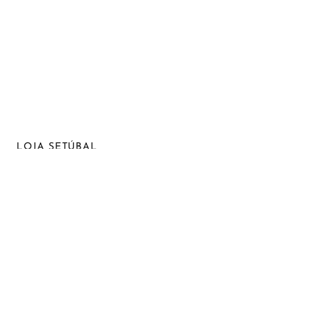
LOJA SETÚBAL
Praça da Independência, nº 6 A, Monte Belo, 2910-716 Setúbal
265 724 191 *
935 215 414 **
geral@balcaodosoculos.pt