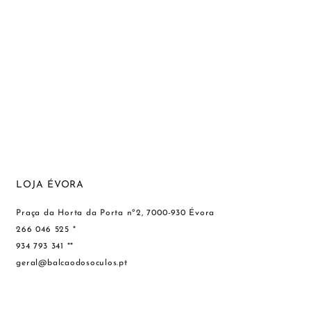
LOJA ÉVORA
Praça da Horta da Porta nº2, 7000-930 Évora
266 046 525 *
934 793 341 **
geral@balcaodosoculos.pt