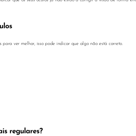
car que os seus óculos já não estão a corrigir a visão de forma efic
ulos
para ver melhor, isso pode indicar que algo não está correto.
is regulares?