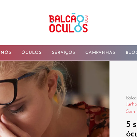
 NÓS
ÓCULOS
SERVIÇOS
CAMPANHAS
BLO
Balcã
Junho
Sem 
5 s
óc