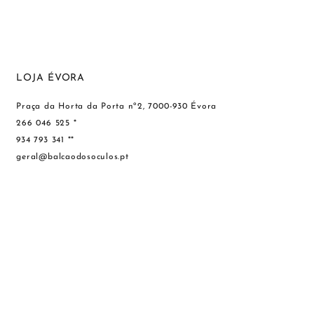
LOJA ÉVORA
Praça da Horta da Porta nº2, 7000-930 Évora
266 046 525 *
934 793 341 **
geral@balcaodosoculos.pt