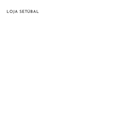
LOJA SETÚBAL
Praça da Independência, nº 6 A, Monte Belo, 2910-716 Setúbal
265 724 191 *
935 215 414 **
geral@balcaodosoculos.pt
HORÁRIOS