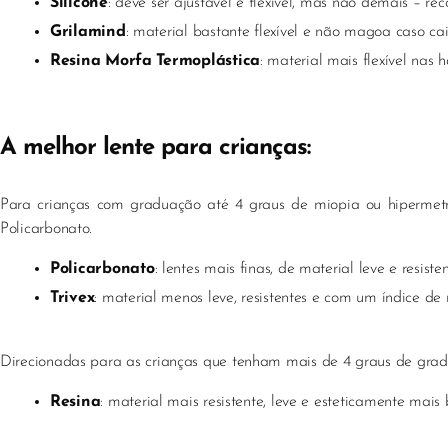
Silicone
: deve ser ajustável e flexível, mas não demais – r
Grilamind
: material bastante flexível e não magoa caso ca
Resina Morfa Termoplástica
: material mais flexível nas h
A melhor lente para crianças:
Para crianças com graduação até 4 graus de miopia ou hipermetri
Policarbonato.
Policarbonato
: lentes mais finas, de material leve e resist
Trivex
: material menos leve, resistentes e com um índice de
Direcionadas para as crianças que tenham mais de 4 graus de gradu
Resina
: material mais resistente, leve e esteticamente mais