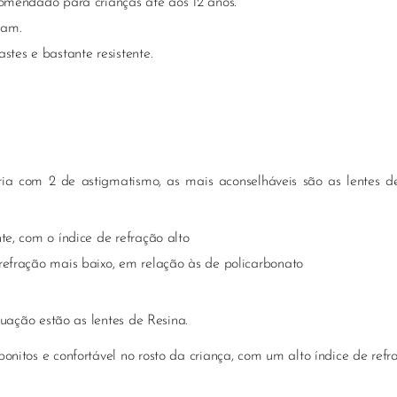
ecomendado para crianças até aos 12 anos.
iam.
astes e bastante resistente.
a com 2 de astigmatismo, as mais aconselháveis são as lentes de
ente, com o índice de refração alto
 refração mais baixo, em relação às de policarbonato
ação estão as lentes de Resina.
 bonitos e confortável no rosto da criança, com um alto índice de refr