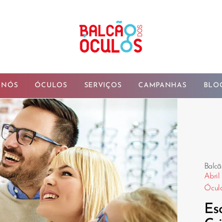
 NÓS
ÓCULOS
SERVIÇOS
CAMPANHAS
BLO
Balcã
Abril
Ócul
Es