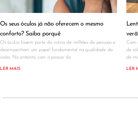
Os seus óculos já não oferecem o mesmo
Lent
conforto? Saiba porquê
verã
Os óculos fazem parte da rotina de milhões de pessoas e
Com a
desempenham um papel fundamental na qualidade da
de so
visão. No entanto, com o passar do
de ma
LER MAIS
LER 