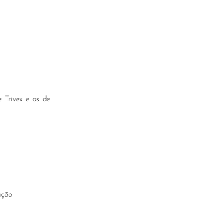
 Trivex e as de
ação