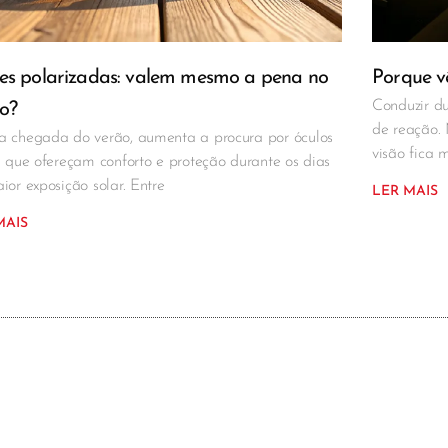
es polarizadas: valem mesmo a pena no
Porque vê
Conduzir du
o?
de reação.
 chegada do verão, aumenta a procura por óculos
visão fica 
l que ofereçam conforto e proteção durante os dias
ior exposição solar. Entre
LER MAIS
MAIS