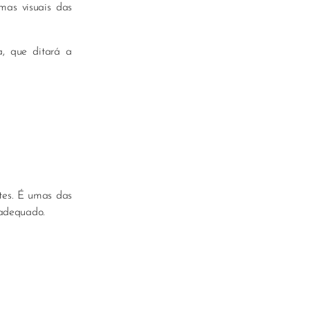
mas visuais das
a, que ditará a
tes. É umas das
 adequado.