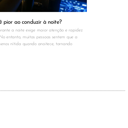
 pior ao conduzir à noite?
rante a noite exige maior atenção e rapidez
 No entanto, muitas pessoas sentem que a
menos nítida quando anoitece, tornando